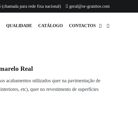
 (chamada para rede fixa nacional)
geral@or-granitos.com
QUALIDADE
CATÁLOGO
CONTACTOS
marelo Real
sos acabamentos utilizados quer na pavimentação de
interiores, etc), quer no revestimento de superfícies