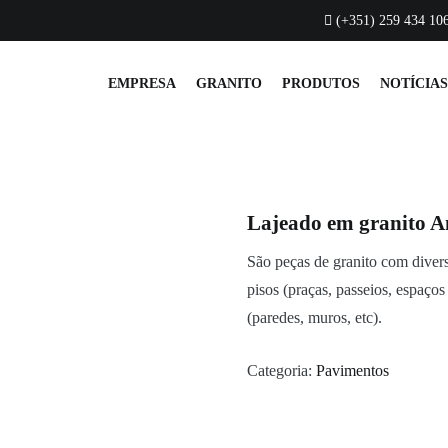
QUALIDADE
CATÁLOGO
CONTACTOS
(+351) 259 434 106
EMPRESA
GRANITO
PRODUTOS
NOTÍCIAS
Pedras Salgadas
Lajeado em granito
A
São peças de granito com diver
pisos (praças, passeios, espaços 
(paredes, muros, etc).
Categoria:
Pavimentos