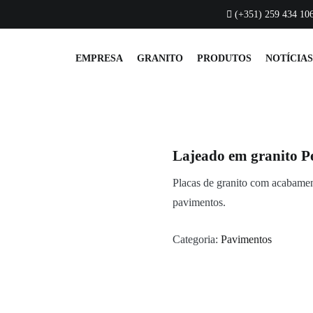
QUALIDADE
CATÁLOGO
CONTACTOS
(+351) 259 434 106
EMPRESA
GRANITO
PRODUTOS
NOTÍCIAS
Pedras Salgadas
Lajeado em granito
P
Placas de granito com acabame
pavimentos.
Categoria:
Pavimentos