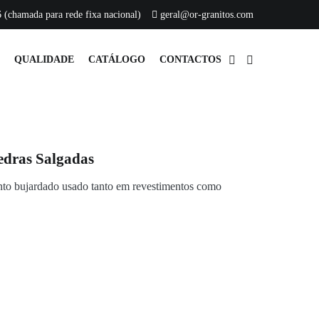
 (chamada para rede fixa nacional)
geral@or-granitos.com
QUALIDADE
CATÁLOGO
CONTACTOS
edras Salgadas
nto bujardado usado tanto em revestimentos como